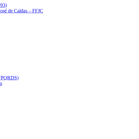
993)
 José de Caldas – FFJC
s (PQRDS)
so