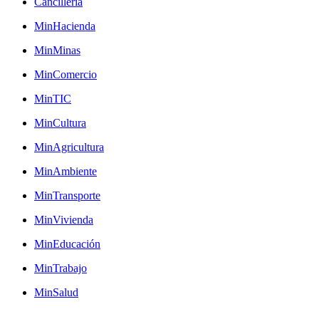
Cancilleria
MinHacienda
MinMinas
MinComercio
MinTIC
MinCultura
MinAgricultura
MinAmbiente
MinTransporte
MinVivienda
MinEducación
MinTrabajo
MinSalud