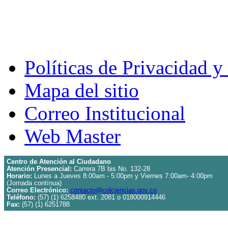
Políticas de Privacidad 
Mapa del sitio
Correo Institucional
Web Master
Centro de Atención al Ciudadano
Atención Presencial:
Carrera 7B bis No. 132-28
Horario:
Lunes a Jueves 8:00am - 5:00pm y Viernes 7:00am- 4:00pm
(Jornada contínua)
Correo Electrónico:
contacto@colciencias.gov.co
Teléfono:
(57) (1) 6258480 ext. 2081 o 018000914446
Fax:
(57) (1) 6251788