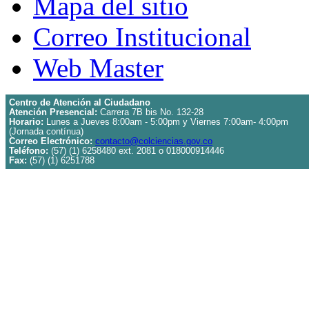
Mapa del sitio
Correo Institucional
Web Master
Centro de Atención al Ciudadano
Atención Presencial:
Carrera 7B bis No. 132-28
Horario:
Lunes a Jueves 8:00am - 5:00pm y Viernes 7:00am- 4:00pm
(Jornada contínua)
Correo Electrónico:
contacto@colciencias.gov.co
Teléfono:
(57) (1) 6258480 ext. 2081 o 018000914446
Fax:
(57) (1) 6251788