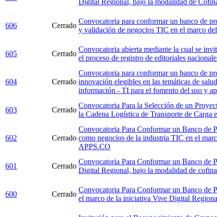
Digital Regional, bajo la modalidad de Cofi
Convocatoria para conformar un banco de pro
606
Cerrado
y validación de negocios TIC en el marco 
Convocatoria abierta mediante la cual se invita
605
Cerrado
el proceso de registro de editoriales naciona
Convocatoria para conformar un banco de pro
604
Cerrado
innovación elegibles en las temáticas de salud
información - TI para el fomento del uso y a
Convocatoria Para la Selección de un Proyect
603
Cerrado
la Cadena Logística de Transporte de Carga
Convocatoria Para Conformar un Banco de Pr
602
Cerrado
como negocios de la industria TIC en el ma
APPS.CO
Convocatoria Para Conformar un Banco de Pro
601
Cerrado
Digital Regional, bajo la modalidad de cofin
Convocatoria Para Conformar un Banco de Pr
600
Cerrado
el marco de la iniciativa Vive Digital Region