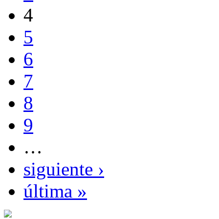
4
5
6
7
8
9
…
siguiente ›
última »