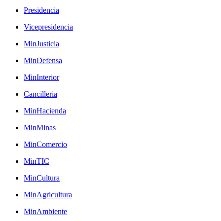
Presidencia
Vicepresidencia
MinJusticia
MinDefensa
MinInterior
Cancilleria
MinHacienda
MinMinas
MinComercio
MinTIC
MinCultura
MinAgricultura
MinAmbiente