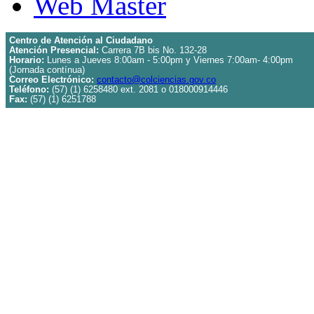
Web Master
Centro de Atención al Ciudadano
Atención Presencial:
Carrera 7B bis No. 132-28
Horario:
Lunes a Jueves 8:00am - 5:00pm y Viernes 7:00am- 4:00pm
(Jornada contínua)
Correo Electrónico:
contacto@colciencias.gov.co
Teléfono:
(57) (1) 6258480 ext. 2081 o 018000914446
Fax:
(57) (1) 6251788