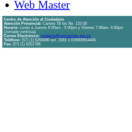
Web Master
Centro de Atención al Ciudadano
Atención Presencial:
Carrera 7B bis No. 132-28
Horario:
Lunes a Jueves 8:00am - 5:00pm y Viernes 7:00am- 4:00pm
(Jornada contínua)
Correo Electrónico:
contacto@colciencias.gov.co
Teléfono:
(57) (1) 6258480 ext. 2081 o 018000914446
Fax:
(57) (1) 6251788