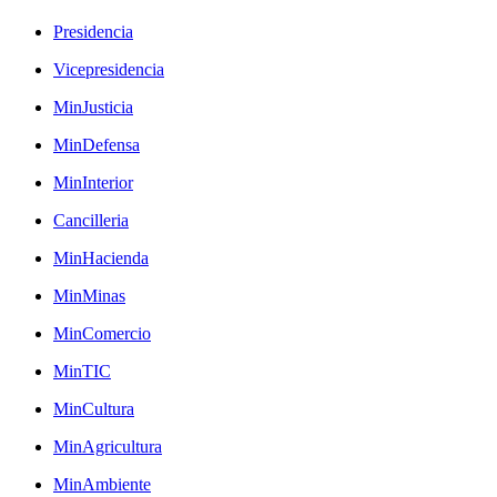
Presidencia
Vicepresidencia
MinJusticia
MinDefensa
MinInterior
Cancilleria
MinHacienda
MinMinas
MinComercio
MinTIC
MinCultura
MinAgricultura
MinAmbiente