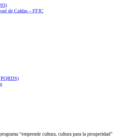
993)
 José de Caldas – FFJC
s (PQRDS)
so
 programa “emprende cultura, cultura para la prosperidad”