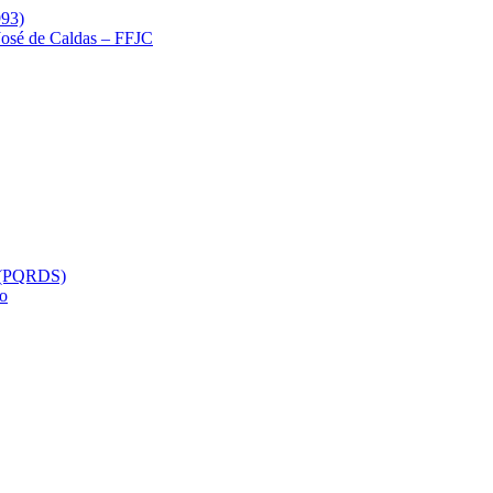
993)
 José de Caldas – FFJC
s (PQRDS)
so