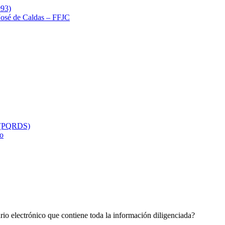
993)
 José de Caldas – FFJC
s (PQRDS)
so
rio electrónico que contiene toda la información diligenciada?