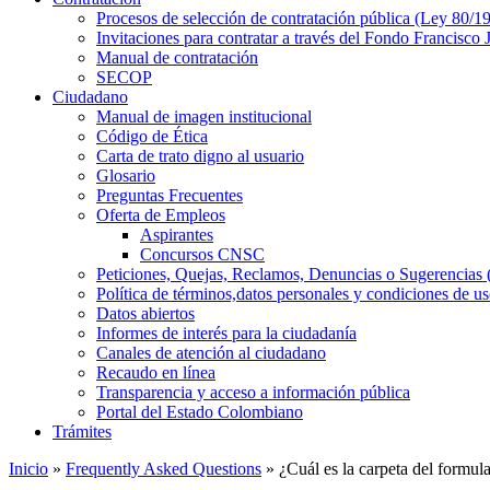
Procesos de selección de contratación pública (Ley 80/1
Invitaciones para contratar a través del Fondo Francisco
Manual de contratación
SECOP
Ciudadano
Manual de imagen institucional
Código de Ética
Carta de trato digno al usuario
Glosario
Preguntas Frecuentes
Oferta de Empleos
Aspirantes
Concursos CNSC
Peticiones, Quejas, Reclamos, Denuncias o Sugerencia
Política de términos,datos personales y condiciones de u
Datos abiertos
Informes de interés para la ciudadanía
Canales de atención al ciudadano
Recaudo en línea
Transparencia y acceso a información pública
Portal del Estado Colombiano
Trámites
Inicio
»
Frequently Asked Questions
» ¿Cuál es la carpeta del formula