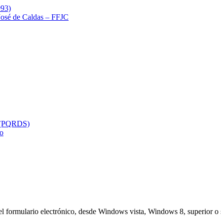
993)
 José de Caldas – FFJC
s (PQRDS)
so
el formulario electrónico, desde Windows vista, Windows 8, superior o 