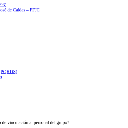
993)
 José de Caldas – FFJC
s (PQRDS)
so
 de vinculación al personal del grupo?