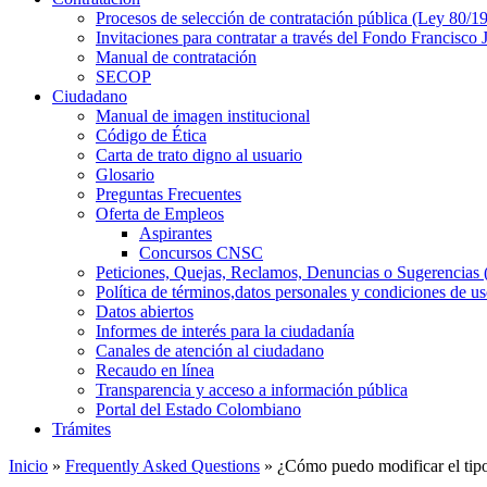
Procesos de selección de contratación pública (Ley 80/1
Invitaciones para contratar a través del Fondo Francisco
Manual de contratación
SECOP
Ciudadano
Manual de imagen institucional
Código de Ética
Carta de trato digno al usuario
Glosario
Preguntas Frecuentes
Oferta de Empleos
Aspirantes
Concursos CNSC
Peticiones, Quejas, Reclamos, Denuncias o Sugerencia
Política de términos,datos personales y condiciones de u
Datos abiertos
Informes de interés para la ciudadanía
Canales de atención al ciudadano
Recaudo en línea
Transparencia y acceso a información pública
Portal del Estado Colombiano
Trámites
Inicio
»
Frequently Asked Questions
» ¿Cómo puedo modificar el tipo