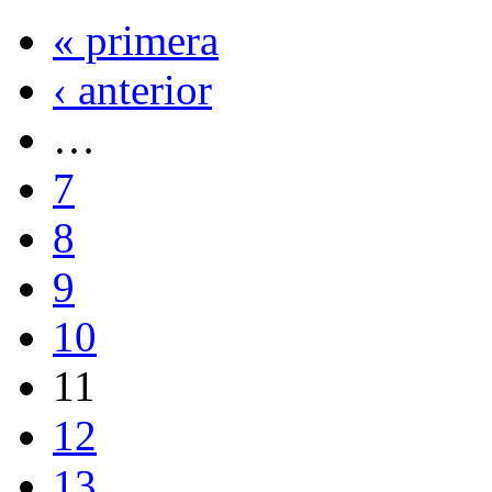
« primera
‹ anterior
…
7
8
9
10
11
12
13