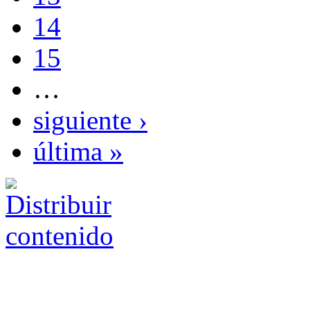
14
15
…
siguiente ›
última »